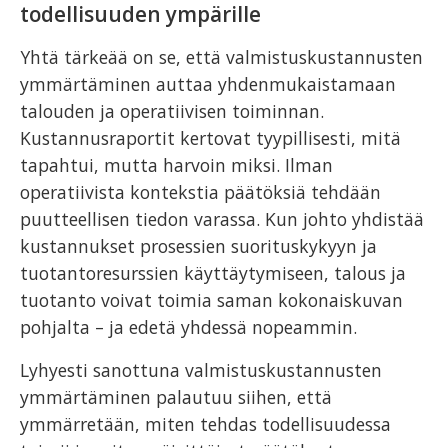
todellisuuden ympärille
Yhtä tärkeää on se, että valmistuskustannusten
ymmärtäminen auttaa yhdenmukaistamaan
talouden ja operatiivisen toiminnan.
Kustannusraportit kertovat tyypillisesti, mitä
tapahtui, mutta harvoin miksi. Ilman
operatiivista kontekstia päätöksiä tehdään
puutteellisen tiedon varassa. Kun johto yhdistää
kustannukset prosessien suorituskykyyn ja
tuotantoresurssien käyttäytymiseen, talous ja
tuotanto voivat toimia saman kokonaiskuvan
pohjalta – ja edetä yhdessä nopeammin.
Lyhyesti sanottuna valmistuskustannusten
ymmärtäminen palautuu siihen, että
ymmärretään, miten tehdas todellisuudessa