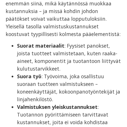
enemmän siinä, mikä käytännössä muokkaa
kustannuksia – ja missä kohdin johdon
päätökset voivat vaikuttaa lopputuloksiin.
Yleisellä tasolla valmistuskustannukset
koostuvat tyypillisesti kolmesta pääelementistä:
Suorat materiaalit
: Fyysiset panokset,
joista tuotteet valmistetaan, kuten raaka-
aineet, komponentit ja tuotantoon liittyvät
kulutustarvikkeet.
Suora työ
: Työvoima, joka osallistuu
suoraan tuotteen valmistukseen –
koneenkäyttäjät, kokoonpanotyöntekijät ja
linjahenkilöstö.
Valmistuksen yleiskustannukset
:
Tuotannon pyörittämiseen tarvittavat
kustannukset, joita ei voida kohdistaa