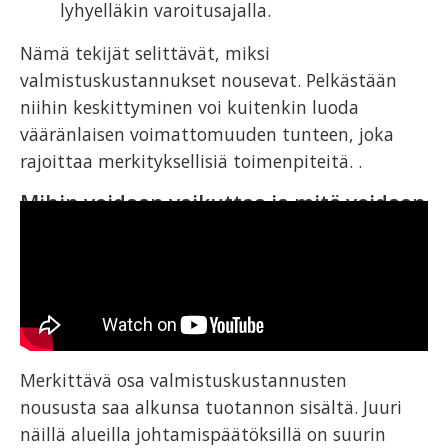
lyhyelläkin varoitusajalla.
Nämä tekijät selittävät, miksi
valmistuskustannukset nousevat. Pelkästään
niihin keskittyminen voi kuitenkin luoda
vääränlaisen voimattomuuden tunteen, joka
rajoittaa merkityksellisiä toimenpiteitä. .
Mihin voidaan vaikuttaa ja mitä voidaan
hallita
Merkittävä osa valmistuskustannusten
noususta saa alkunsa tuotannon sisältä. Juuri
näillä alueilla johtamispäätöksillä on suurin