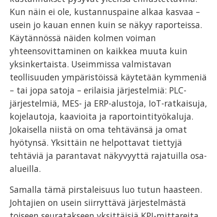
Kun näin ei ole, kustannuspaine alkaa kasvaa –
usein jo kauan ennen kuin se näkyy raporteissa.
Käytännössä näiden kolmen voiman
yhteensovittaminen on kaikkea muuta kuin
yksinkertaista. Useimmissa valmistavan
teollisuuden ympäristöissä käytetään kymmeniä
– tai jopa satoja – erilaisia järjestelmiä: PLC-
järjestelmiä, MES- ja ERP-alustoja, IoT-ratkaisuja,
kojelautoja, kaavioita ja raportointityökaluja.
Jokaisella niistä on oma tehtävänsä ja omat
hyötynsä. Yksittäin ne helpottavat tiettyjä
tehtäviä ja parantavat näkyvyyttä rajatuilla osa-
alueilla.
Samalla tämä pirstaleisuus luo tutun haasteen.
Johtajien on usein siirryttävä järjestelmästä
toiseen seuratakseen yksittäisiä KPI-mittareita,