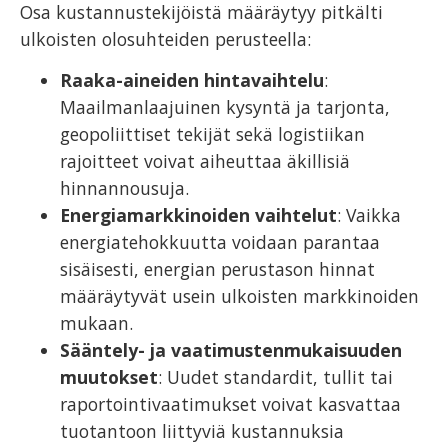
Osa kustannustekijöistä määräytyy pitkälti
ulkoisten olosuhteiden perusteella:
Raaka-aineiden hintavaihtelu
:
Maailmanlaajuinen kysyntä ja tarjonta,
geopoliittiset tekijät sekä logistiikan
rajoitteet voivat aiheuttaa äkillisiä
hinnannousuja.
Energiamarkkinoiden vaihtelut
: Vaikka
energiatehokkuutta voidaan parantaa
sisäisesti, energian perustason hinnat
määräytyvät usein ulkoisten markkinoiden
mukaan.
Sääntely- ja vaatimustenmukaisuuden
muutokset
: Uudet standardit, tullit tai
raportointivaatimukset voivat kasvattaa
tuotantoon liittyviä kustannuksia