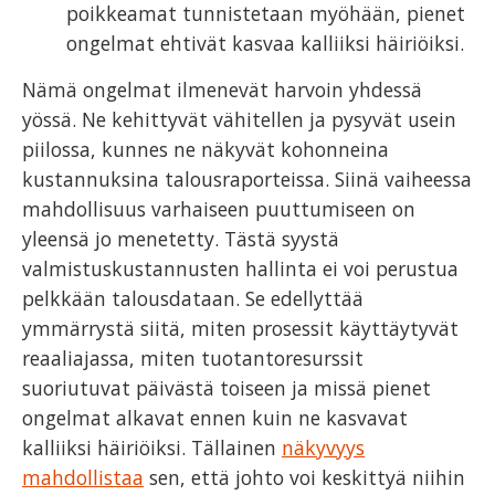
poikkeamat tunnistetaan myöhään, pienet
ongelmat ehtivät kasvaa kalliiksi häiriöiksi.
Nämä ongelmat ilmenevät harvoin yhdessä
yössä. Ne kehittyvät vähitellen ja pysyvät usein
piilossa, kunnes ne näkyvät kohonneina
kustannuksina talousraporteissa. Siinä vaiheessa
mahdollisuus varhaiseen puuttumiseen on
yleensä jo menetetty. Tästä syystä
valmistuskustannusten hallinta ei voi perustua
pelkkään talousdataan. Se edellyttää
ymmärrystä siitä, miten prosessit käyttäytyvät
reaaliajassa, miten tuotantoresurssit
suoriutuvat päivästä toiseen ja missä pienet
ongelmat alkavat ennen kuin ne kasvavat
kalliiksi häiriöiksi. Tällainen
näkyvyys
mahdollistaa
sen, että johto voi keskittyä niihin