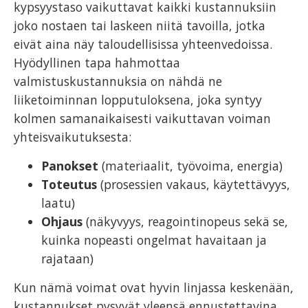
kypsyystaso vaikuttavat kaikki kustannuksiin
joko nostaen tai laskeen niitä tavoilla, jotka
eivät aina näy taloudellisissa yhteenvedoissa.
Hyödyllinen tapa hahmottaa
valmistuskustannuksia on nähdä ne
liiketoiminnan lopputuloksena, joka syntyy
kolmen samanaikaisesti vaikuttavan voiman
yhteisvaikutuksesta:
Panokset
(materiaalit, työvoima, energia)
Toteutus
(prosessien vakaus, käytettävyys,
laatu)
Ohjaus
(näkyvyys, reagointinopeus sekä se,
kuinka nopeasti ongelmat havaitaan ja
rajataan)
Kun nämä voimat ovat hyvin linjassa keskenään,
kustannukset pysyvät yleensä ennustettavina.