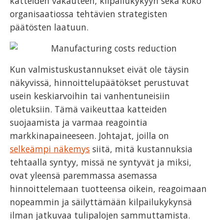
katteiden vakauteen, kilpailukykyyn sekä koko
organisaatiossa tehtävien strategisten
päätösten laatuun.
Kun valmistuskustannukset eivät ole täysin
näkyvissä, hinnoittelupäätökset perustuvat
usein keskiarvoihin tai vanhentuneisiin
oletuksiin. Tämä vaikeuttaa katteiden
suojaamista ja varmaa reagointia
markkinapaineeseen. Johtajat, joilla on
selkeämpi näkemys
siitä, mitä kustannuksia
tehtaalla syntyy, missä ne syntyvät ja miksi,
ovat yleensä paremmassa asemassa
hinnoittelemaan tuotteensa oikein, reagoimaan
nopeammin ja säilyttämään kilpailukykynsä
ilman jatkuvaa tulipalojen sammuttamista.