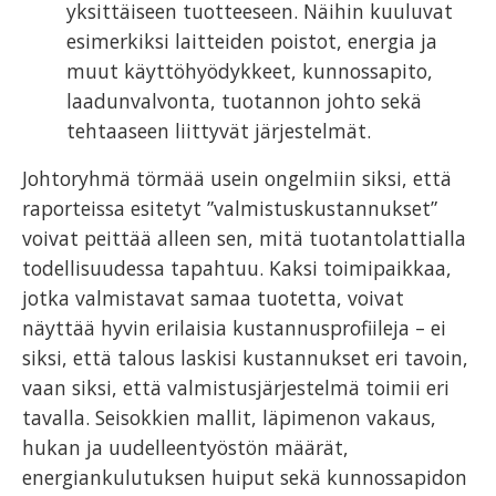
yksittäiseen tuotteeseen. Näihin kuuluvat
esimerkiksi laitteiden poistot, energia ja
muut käyttöhyödykkeet, kunnossapito,
laadunvalvonta, tuotannon johto sekä
tehtaaseen liittyvät järjestelmät.
Johtoryhmä törmää usein ongelmiin siksi, että
raporteissa esitetyt ”valmistuskustannukset”
voivat peittää alleen sen, mitä tuotantolattialla
todellisuudessa tapahtuu. Kaksi toimipaikkaa,
jotka valmistavat samaa tuotetta, voivat
näyttää hyvin erilaisia kustannusprofiileja – ei
siksi, että talous laskisi kustannukset eri tavoin,
vaan siksi, että valmistusjärjestelmä toimii eri
tavalla. Seisokkien mallit, läpimenon vakaus,
hukan ja uudelleentyöstön määrät,
energiankulutuksen huiput sekä kunnossapidon