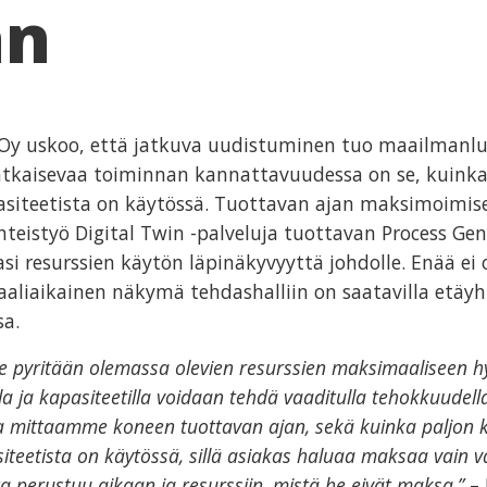
an
Oy uskoo, että jatkuva uudistuminen tuo maailmanl
tkaisevaa toiminnan kannattavuudessa on se, kuinka
pasiteetista on käytössä. Tuottavan ajan maksimoimis
hteistyö Digital Twin -palveluja tuottavan Process Ge
asi resurssien käytön läpinäkyvyyttä johdolle. Enää ei o
aaliaikainen näkymä tehdashalliin on saatavilla etäyh
sa.
pyritään olemassa olevien resurssien maksimaaliseen hy
alla ja kapasiteetilla voidaan tehdä vaaditulla tehokkuudella
la mittaamme koneen tuottavan ajan, sekä kuinka paljon
siteetista on käytössä, sillä asiakas haluaa maksaa vain v
a perustuu aikaan ja resurssiin, mistä he eivät maksa.”
– 