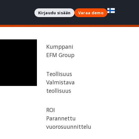
Kirjaudu sisään
Varaa demo
Kumppani
EFM Group
Teollisuus
Valmistava
teollisuus
ROI
Parannettu
vuorosuunnittelu