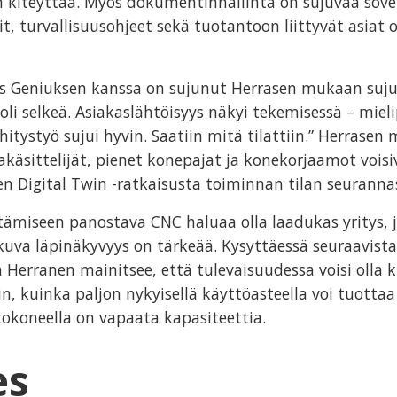
n kiteyttää. Myös dokumentinhallinta on sujuvaa sovel
 turvallisuusohjeet sekä tuotantoon liittyvät asiat o
ss Geniuksen kanssa on sujunut Herrasen mukaan suju
 oli selkeä. Asiakaslähtöisyys näkyi tekemisessä – miel
hitystyö sujui hyvin. Saatiin mitä tilattiin.” Herrase
akäsittelijät, pienet konepajat ja konekorjaamot vois
n Digital Twin -ratkaisusta toiminnan tilan seuranna
tämiseen panostava CNC haluaa olla laadukas yritys, 
kuva läpinäkyvyys on tärkeää. Kysyttäessä seuraavista
 Herranen mainitsee, että tulevaisuudessa voisi olla 
, kuinka paljon nykyisellä käyttöasteella voi tuottaa
tokoneella on vapaata kapasiteettia.
es