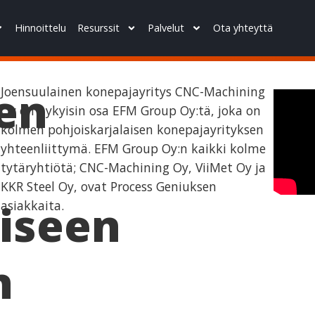
Hinnoittelu
Resurssit
Palvelut
Ota yhteyttä
nen
Joensuulainen konepajayritys CNC-Machining
Oy on nykyisin osa EFM Group Oy:tä, joka on
kolmen pohjoiskarjalaisen konepajayrityksen
yhteenliittymä. EFM Group Oy:n kaikki kolme
tytäryhtiötä; CNC-Machining Oy, ViiMet Oy ja
KKR Steel Oy, ovat Process Geniuksen
aiseen
asiakkaita.
n