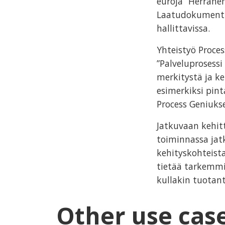
euroja” Herrane
Laatudokumentit,
hallittavissa.
Yhteistyö Proce
”Palveluprosessi
merkitystä ja ke
esimerkiksi pint
Process Geniukse
Jatkuvaan kehit
toiminnassa jat
kehityskohteista
tietää tarkemmin
kullakin tuotan
Other use cas