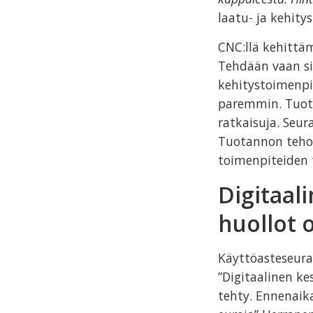
laatu- ja kehity
CNC:llä kehittä
Tehdään vaan si
kehitystoimenpid
paremmin. Tuota
ratkaisuja. Seur
Tuotannon tehos
toimenpiteiden 
Digitaal
huollot 
Käyttöasteseura
”Digitaalinen k
tehty. Ennenaika