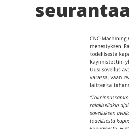
seuranta
CNC-Machining 
menestyksen. Ra
todellisesta ka
käynnistettiin y
Uusi sovellus av
varassa, vaan re
laitteelta tahan
”Toiminnassamme 
rajallisellakin aj
sovelluksen avul
todellisesta kapa
kappaleesta. Hint