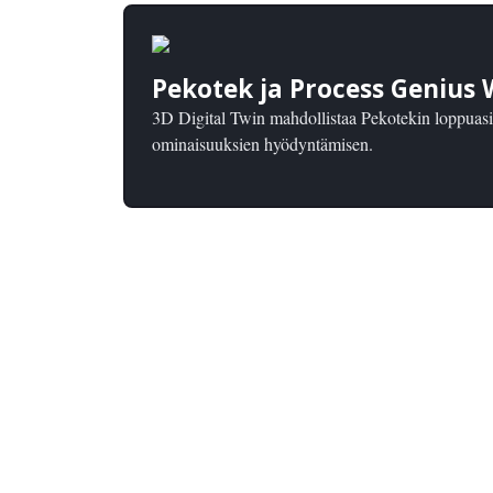
Pekotek ja Process Genius 
3D Digital Twin mahdollistaa Pekotekin loppuas
ominaisuuksien hyödyntämisen.