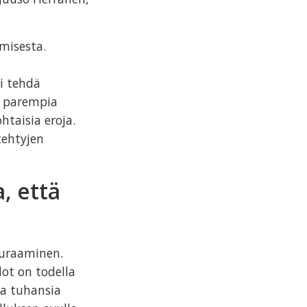
misesta.
si tehdä
n parempia
taisia eroja.
tehtyjen
, että
euraaminen.
ot on todella
la tuhansia