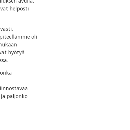
luksen avulla.
vat helposti
vasti.
ipiteellämme oli
n mukaan
ivat hyötyä
ssa.
jonka
kiinnostavaa
 ja paljonko