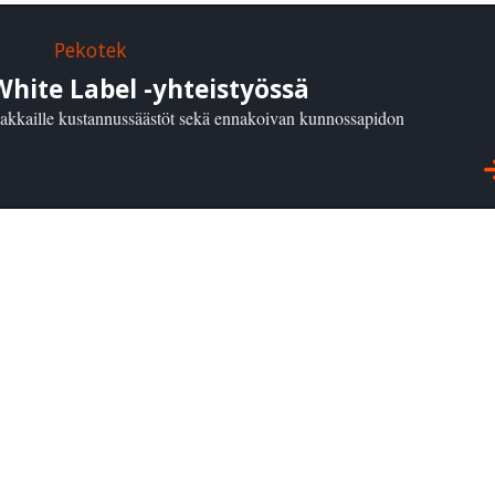
White Label -yhteistyössä
iakkaille kustannussäästöt sekä ennakoivan kunnossapidon