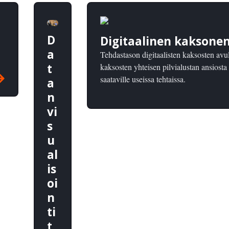
D
Digitaalinen kaksonen
a
Tehdastason digitaalisten kaksosten avul
t
kaksosten yhteisen pilvialustan ansiosta
saataville useissa tehtaissa.
a
n
vi
s
u
al
is
oi
n
ti
t