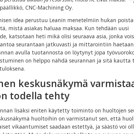
späällikkö, CNC-Machining Oy.
misen idea perustuu Leanin menetelmiin hukan poista
tä, mistä asiakas haluaa maksaa. Kun tehdään uusi
e, katsotaan heti mikä olisi seuraava asia, jonka voi
ntoa seurantaan jatkuvasti ja mittarointiin haetaa
annan avulla tuotannosta on löytynyt jopa työvuorokoh
tuminen on helppo nähdä seurannan ja sitä kautta 
tuloksena.
inen keskusnäkymä varmistaa
on todella tehty
nnan lisäksi eniten käytetty toiminto on huoltojen s
eskusnäkymä huoltoihin on varmistanut sen, että huoll
iset vikaantumiset saadaan estettyä, ja säästö voi ol