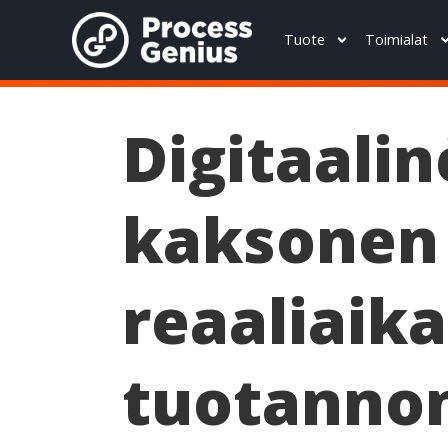
Tuote
Toimialat
Digitaali
kaksonen
reaaliaik
tuotanno