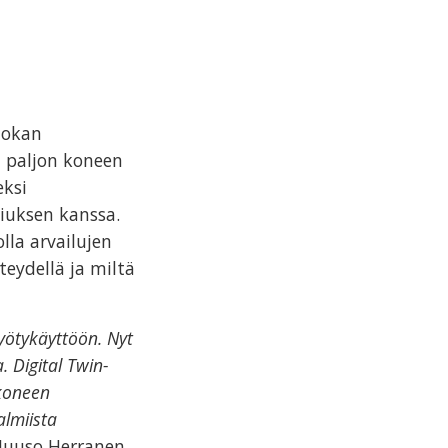
uokan
 paljon koneen
eksi
niuksen kanssa.
lla arvailujen
teydellä ja miltä
ötykäyttöön. Nyt
. Digital Twin-
 koneen
almiista
Juuso Herranen,