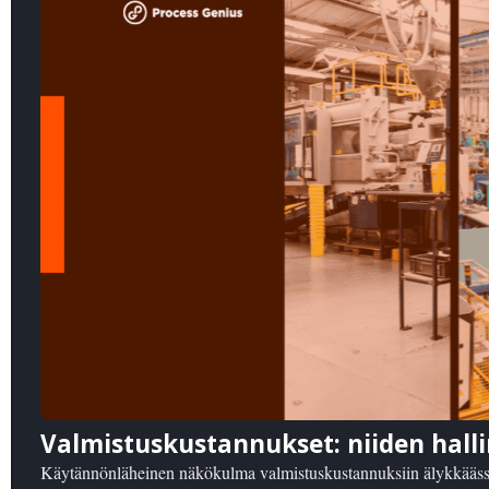
Valmistuskustannukset: niiden hal
Käytännönläheinen näkökulma valmistuskustannuksiin älykkäässä