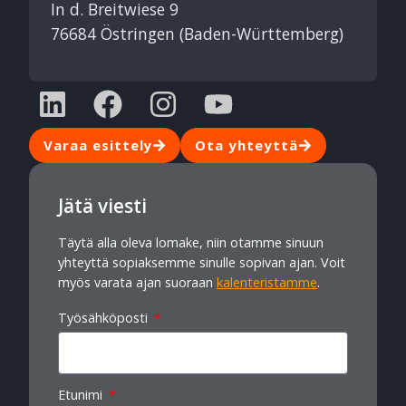
In d. Breitwiese 9
76684 Östringen (Baden-Württemberg)
Varaa esittely
Ota yhteyttä
Jätä viesti
Täytä alla oleva lomake, niin otamme sinuun
yhteyttä sopiaksemme sinulle sopivan ajan. Voit
myös varata ajan suoraan
kalenteristamme
.
Työsähköposti
Etunimi