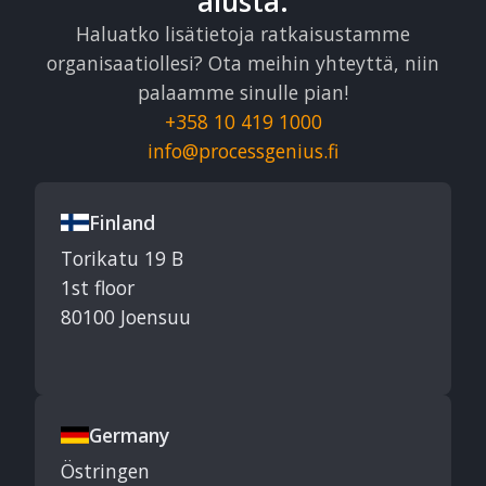
alusta.
Haluatko lisätietoja ratkaisustamme
organisaatiollesi? Ota meihin yhteyttä, niin
palaamme sinulle pian!
+358 10 419 1000
info@processgenius.fi
Finland
Torikatu 19 B
1st floor
80100 Joensuu
Germany
Östringen