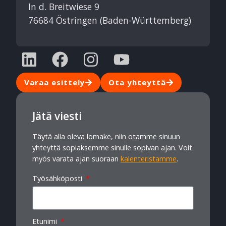
In d. Breitwiese 9
76684 Östringen (Baden-Württemberg)
Varaa esittely
Ota yhteyttä
Jätä viesti
Täytä alla oleva lomake, niin otamme sinuun
yhteyttä sopiaksemme sinulle sopivan ajan. Voit
myös varata ajan suoraan
kalenteristamme
.
Työsähköposti
Etunimi