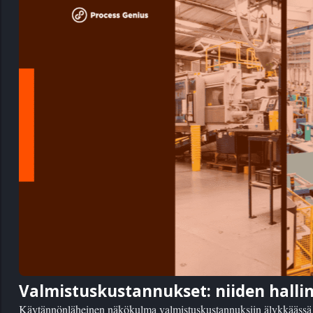
Valmistuskustannukset: niiden hall
Käytännönläheinen näkökulma valmistuskustannuksiin älykkäässä v