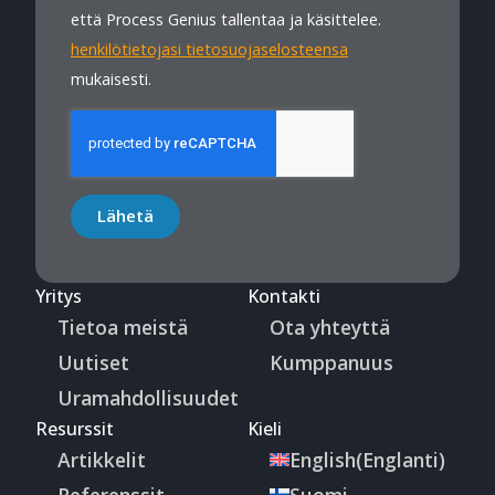
että Process Genius tallentaa ja käsittelee.
henkilötietojasi tietosuojaselosteensa
mukaisesti.
Lähetä
Yritys
Kontakti
Tietoa meistä
Ota yhteyttä
Uutiset
Kumppanuus
Uramahdollisuudet
Resurssit
Kieli
Artikkelit
English
(
Englanti
)
Referenssit
Suomi