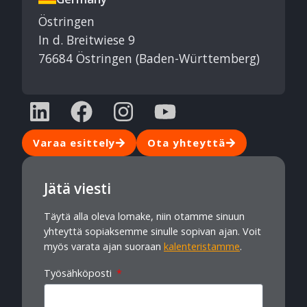
Östringen
In d. Breitwiese 9
76684 Östringen (Baden-Württemberg)
Varaa esittely
Ota yhteyttä
Jätä viesti
Täytä alla oleva lomake, niin otamme sinuun
yhteyttä sopiaksemme sinulle sopivan ajan. Voit
myös varata ajan suoraan
kalenteristamme
.
Työsähköposti