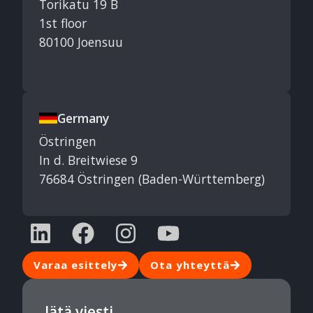
Torikatu 19 B
1st floor
80100 Joensuu
Germany
Östringen
In d. Breitwiese 9
76684 Östringen (Baden-Württemberg)
Varaa esittely
Ota yhteyttä
Jätä viesti