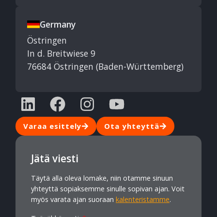
Germany
Östringen
In d. Breitwiese 9
76684 Östringen (Baden-Württemberg)
Varaa esittely
Ota yhteyttä
Jätä viesti
Täytä alla oleva lomake, niin otamme sinuun
yhteyttä sopiaksemme sinulle sopivan ajan. Voit
myös varata ajan suoraan
kalenteristamme
.