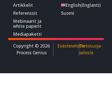
Artikkelit
English
(
Englanti
)
Referenssit
Suomi
Webinaarit ja
white paperit
Mediapaketti
Copyright © 2026
Evästeseloste
Tietosuoja­
Process Genius​
seloste