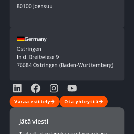
80100 Joensuu
Germany
Östringen
In d. Breitwiese 9
76684 Östringen (Baden-Württemberg)
Varaa esittely
Ota yhteyttä
Jätä viesti
Täytä alla oleva lomake, niin otamme sinuun