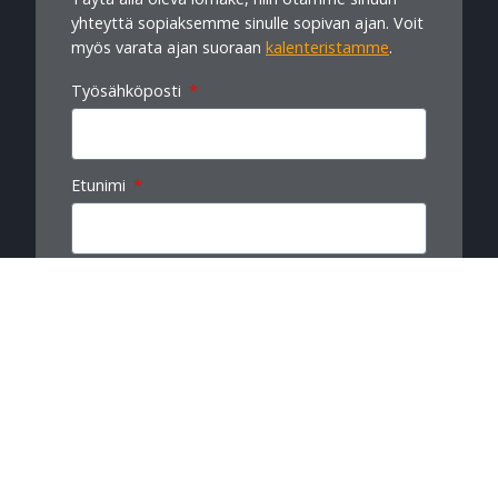
yhteyttä sopiaksemme sinulle sopivan ajan. Voit
myös varata ajan suoraan
kalenteristamme
.
Työsähköposti
Etunimi
Sukunimi
Yritys
Viesti