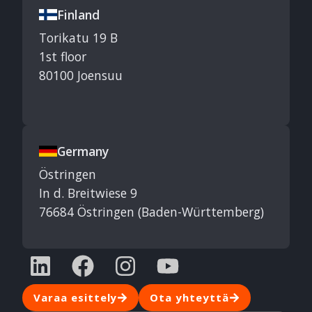
Finland
Torikatu 19 B
1st floor
80100 Joensuu
Germany
Östringen
In d. Breitwiese 9
76684 Östringen (Baden-Württemberg)
Varaa esittely
Ota yhteyttä