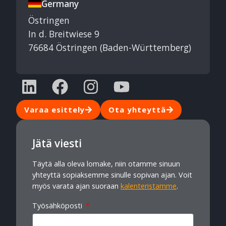
Germany
Östringen
In d. Breitwiese 9
76684 Östringen (Baden-Württemberg)
Varaa esittely
Ota yhteyttä
Jätä viesti
Täytä alla oleva lomake, niin otamme sinuun
yhteyttä sopiaksemme sinulle sopivan ajan. Voit
myös varata ajan suoraan
kalenteristamme
.
Työsähköposti