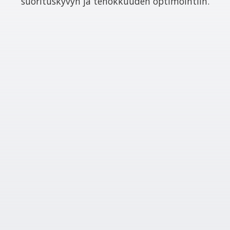
suorituskyvyn ja tehokkuuden optimointiin.