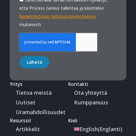
että Process Genius tallentaa ja käsittelee.
henkilötietojasi tietosuojaselosteensa
mukaisesti.
Lähetä
Yritys
Kontakti
Tietoa meistä
Ota yhteyttä
Uutiset
Kumppanuus
Uramahdollisuudet
Resurssit
Kieli
Artikkelit
English
(
Englanti
)