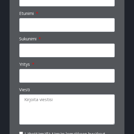
Etunimi
Sukunimi
Yritys
Viesti
Lähettämällä tämän lomakkeen hyväksyt,